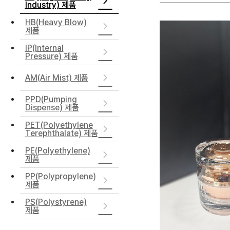
Industry) 제품
HB(Heavy Blow)
제품
IP(Internal
Pressure) 제품
AM(Air Mist) 제품
PPD(Pumping
Dispense) 제품
PET(Polyethylene
Terephthalate) 제품
PE(Polyethylene)
제품
PP(Polypropylene)
제품
PS(Polystyrene)
제품