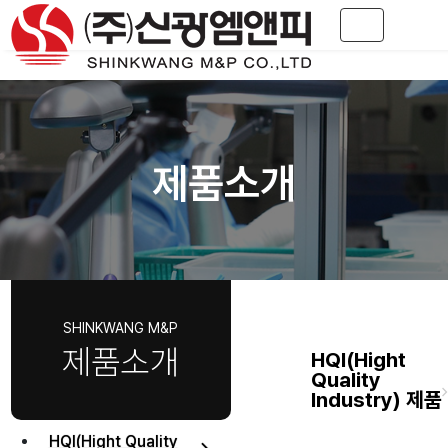
Toggle navig
제품소개
제품소개
HQI(Hight
Quality
Industry) 제품
HQI(Hight Quality